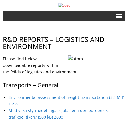
Start
R&D REPORTS – LOGISTICS AND
The Company
ENVIRONMENT
Port & Ship
Please find below
downloadable reports within
Dangerous Goods
the feilds of logistics and environment.
Transports – General
Cargo Securing
Environmental assessment of freight transportation (5,5 MB)
Publications
1998
Med vilka styrmedel ingår sjöfarten i den europeiska
SMM 2022
trafikpolitiken? (500 kB) 2000